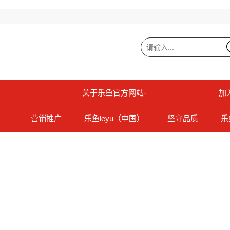
关于乐鱼官方网站-
加
营销推广
乐鱼leyu（中国）
坚守品质
乐