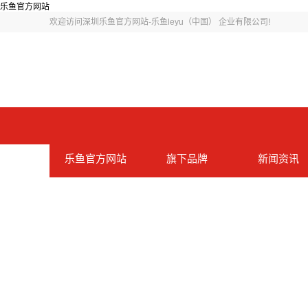
乐鱼官方网站
欢迎访问深圳乐鱼官方网站-乐鱼leyu（中国） 企业有限公司!
乐鱼官方网站
旗下品牌
新闻资讯