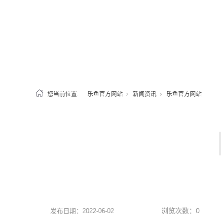
您当前位置:
乐鱼官方网站
新闻资讯
乐鱼官方网站
浏览次数：
0
发布日期：
2022-06-02