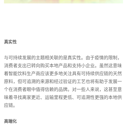
真实性
与可持续发展的主题相关联的是真实性。由于疫情的限制，
消费者支出已转向购买本地产品和支持小企业。虽然这意味
着智能饮料生产商应该更多地关注具有可持续供应链的天然
原料，但可追溯的来源和经过验证的工艺也将有助于发展一
个在消费者眼中值得信赖的品牌。对一些人来说，这甚至意
味着寻找离家更近、运输里程更低、可追溯性更强的本地供
应链。
高端化