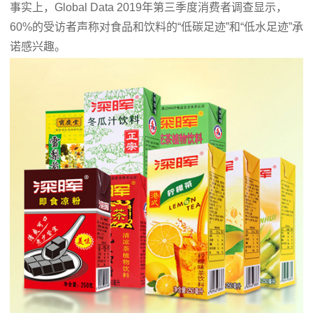
事实上，Global Data 2019年第三季度消费者调查显示，
60%的受访者声称对食品和饮料的“低碳足迹”和“低水足迹”承
诺感兴趣。