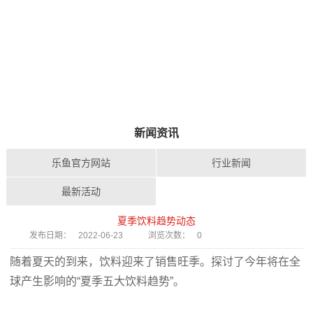
新闻资讯
乐鱼官方网站
行业新闻
最新活动
夏季饮料趋势动态
发布日期：
2022-06-23
浏览次数：
0
随着夏天的到来，饮料迎来了销售旺季。探讨了今年将在全
球产生影响的“夏季五大饮料趋势”。