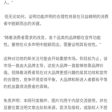
人。”
但无论如何，证明功能声明的合理性将是在日益精明的消费
者中脱颖而出的关键。
“随着消费者需求的改变，各个品类的品牌都在宣传功能
性。要想在众多声明中脱颖而出，需要证明其有效性。”
这种对功效的新关注可能会开始重塑市场。到目前为止，该
市场一直由大品牌主导，这些大品牌一直能够依靠品牌价
值。但随着消费者现在对大品牌更感兴趣的是其功效和宣传
的合理性，竞争环境变得平衡，大品牌和新进入者都有平等
的机会赢得消费者的青睐。
免责声明：本网刊发稿件、图片均用于内部交流使用，并在
显要位置注明文章出处和来源，若涉及版权，或版权人不愿