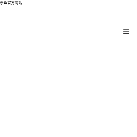
乐鱼官方网站